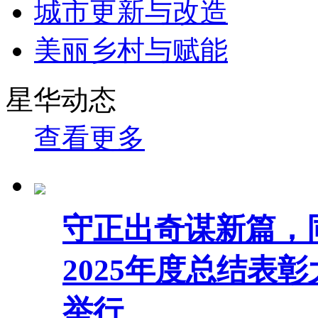
城市更新与改造
美丽乡村与赋能
星华动态
查看更多
守正出奇谋新篇，同
2025年度总结表彰
举行