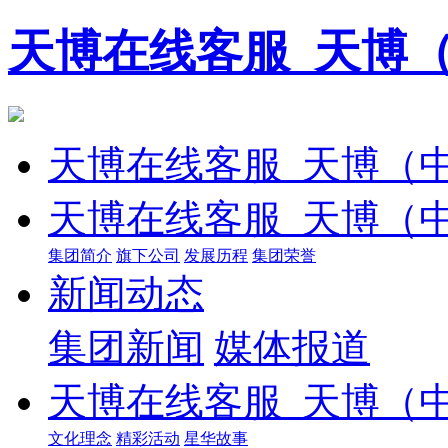
天博在线客服_天博
天博在线客服_天博（
天博在线客服_天博（
集团简介
旗下公司
发展历程
集团荣誉
新闻动态
集团新闻
媒体报道
天博在线客服_天博（
文化理念
精彩活动
星华故事