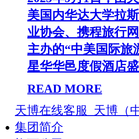
美国内华达大学拉斯
业协会、携程旅行网
主办的“中美国际旅
星华华邑度假酒店盛大
READ MORE
天博在线客服_天博（
集团简介