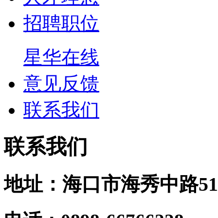
招聘职位
星华在线
意见反馈
联系我们
联系我们
地址：海口市海秀中路51