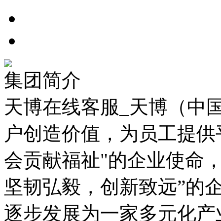
集团简介
天博在线客服_天博（中国）
户创造价值，为员工提供
会贡献福祉"的企业使命
坚韧弘毅，创新致远”的
逐步发展为一家多元化产